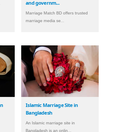
and governm...
ে
Marriage Match BD offers trusted
marriage media se...
in
Islamic Marriage Site in
Bangladesh
An Islamic marriage site in
Bangladesh is an onlin...