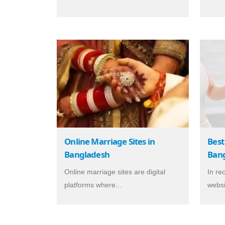
Online Marriage Sites in
Best
Bangladesh
Ban
Online marriage sites are digital
In re
platforms where...
websi