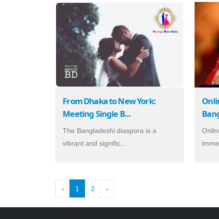
From Dhaka to New York:
Onli
Meeting Single B...
Bang
The Bangladeshi diaspora is a
Onlin
vibrant and signific...
immen
‹
1
2
›