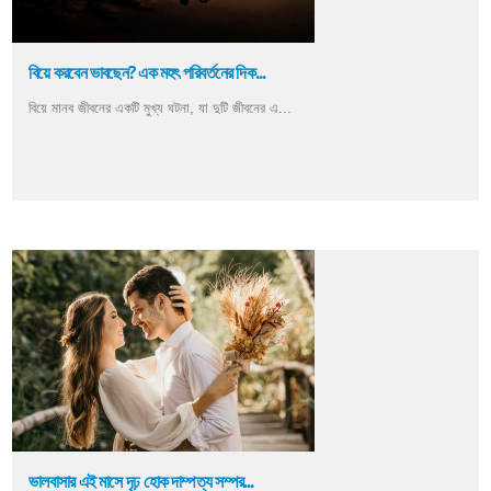
বিয়ে করবেন ভাবছেন? এক মহৎ পরিবর্তনের দিক...
বিয়ে মানব জীবনের একটি মুখ্য ঘটনা, যা দুটি জীবনের এ...
ভালবাসার এই মাসে দৃঢ় হোক দাম্পত্য সম্পর...