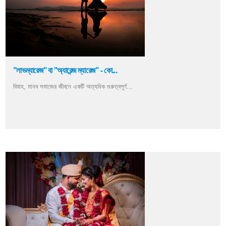
"লাভম্যারেজ" বা "অ্যারেন্জ ম্যারেজ" - কো...
বিবাহ, মানব সমাজের জীবনে একটি অত্যধিক গুরুত্বপূর্ণ...