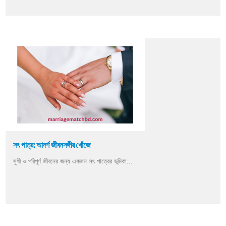
সৎ পাত্র: আদর্শ জীবনসঙ্গীর খোঁজে
সুখী ও পরিপূর্ণ জীবনের জন্য একজন সৎ পাত্রের ভূমিকা...